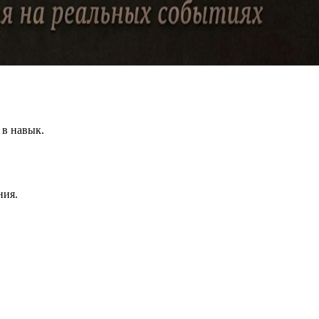
 в навык.
ния.