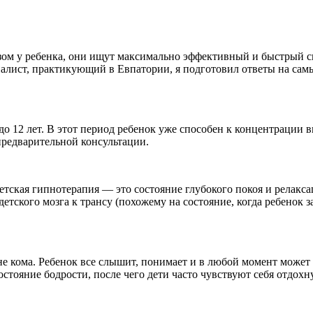
езом у ребенка, они ищут максимально эффективный и быстрый 
иалист, практикующий в Евпатории, я подготовил ответы на сам
 до 12 лет. В этот период ребенок уже способен к концентрации 
предварительной консультации.
етская гипнотерапия — это состояние глубокого покоя и релакса
тского мозга к трансу (похожему на состояние, когда ребенок за
е кома. Ребенок все слышит, понимает и в любой момент может о
стояние бодрости, после чего дети часто чувствуют себя отдо