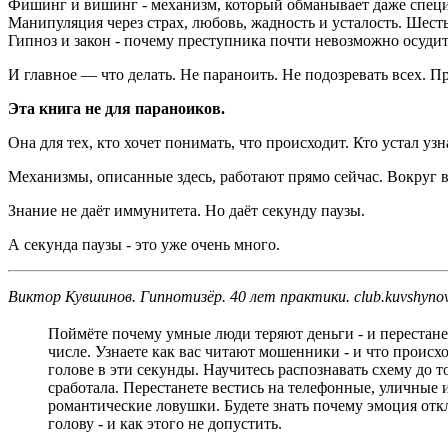
Фишинг и вишинг - механизм, который обманывает даже специа
Манипуляция через страх, любовь, жадность и усталость. Шес
Гипноз и закон - почему преступника почти невозможно осудит
И главное — что делать. Не параноить. Не подозревать всех. П
Эта книга не для параноиков.
Она для тех, кто хочет понимать, что происходит. Кто устал уз
Механизмы, описанные здесь, работают прямо сейчас. Вокруг ва
Знание не даёт иммунитета. Но даёт секунду паузы.
А секунда паузы - это уже очень много.
Виктор Кувшинов. Гипнотизёр. 40 лет практики.
club.kuvshyno
Поймёте почему умные люди теряют деньги - и перестане
числе. Узнаете как вас читают мошенники - и что происхо
голове в эти секунды. Научитесь распознавать схему до то
сработала. Перестанете вестись на телефонные, уличные 
романтические ловушки. Будете знать почему эмоция отк
голову - и как этого не допустить.