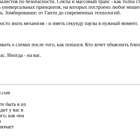
листов по безопасности. Секты и массовый транс - как толпа 
ть универсальных принципов, на которых построено любое мошен
ь. Зомбирование: от Гаити до современных технологий.
росто знать механизм - и иметь секунду паузы в нужный момент.
навать о схемах после того, как попался. Кто хочет объяснить бл
с. Иногда - на вас.
v.com
те быть в их
дит у вас в
го, как она
и
лючает