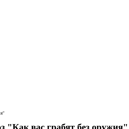
ия"
 "Как вас грабят без оружия"