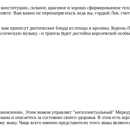
конституцию, сильное, красивое и хорошо сформированное тело
ете. Вам важно не перенапрягаться, ведь вы, гордый Лев, счита
 вам принесут диетические блюда из птицы и кролика. Король-
ссическую музыку - и трапеза будет достойна королевской особы
новлению. Этим знаком управляет "интеллектуальный" Меркурий,
льны и опасаетесь за состояние своего здоровья. В этом есть х
ому знаку. Чаще всего именно представители этого знака являют