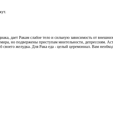
жут.
иака, дает Ракам слабое тело и сильную зависимость от внешни
ира, но подвержены приступам мнительности, депрессиям. Астр
раб своего желудка. Для Рака еда - целый церемониал. Вам необ