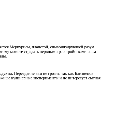
ляется Меркурием, планетой, символизирующей разум.
этому можете страдать нервными расстройствами из-за
илы.
одукты. Переедание вам не грозит, так как Близнецов
можные кулинарные эксперименты и не интересует сытная