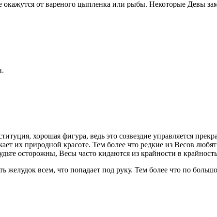
е окажутся от вареного цыпленка или рыбы. Некоторые Девы зам
и.
титуция, хорошая фигура, ведь это созвездие управляется прек
жает их природной красоте. Тем более что редкие из Весов любя
ьте осторожны, Весы часто кидаются из крайности в крайность,
ь желудок всем, что попадает под руку. Тем более что по большо