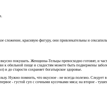
н.
е сложение, красивую фигуру, они привлекательны и сексапильн
 вкусно покушать. Женщины-Тельцы превосходно готовят, и часто
ви к обильной пище и сладостям можете быть подвержены заболе
л) и до старости сохраняет богатырское здоровье.
льзу. Нужно помнить, что вкусное - не всегда полезно. Следует
рвое - густой суп с сочными кусочками мяса; на второе - тушен