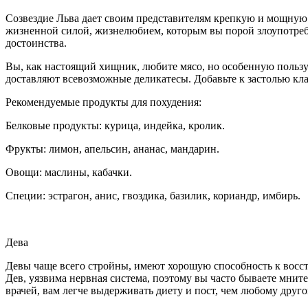
Созвездие Льва дает своим представителям крепкую и мощную 
жизненной силой, жизнелюбием, которым вы порой злоупотребля
достоинства.
Вы, как настоящий хищник, любите мясо, но особенную пользу
доставляют всевозможные деликатесы. Добавьте к застолью кла
Рекомендуемые продукты для похудения:
Белковые продукты: курица, индейка, кролик.
Фрукты: лимон, апельсин, ананас, мандарин.
Овощи: маслины, кабачки.
Специи: эстрагон, анис, гвоздика, базилик, кориандр, имбирь.
Дева
Девы чаще всего стройны, имеют хорошую способность к восста
Дев, уязвима нервная система, поэтому вы часто бываете мните
врачей, вам легче выдерживать диету и пост, чем любому друг