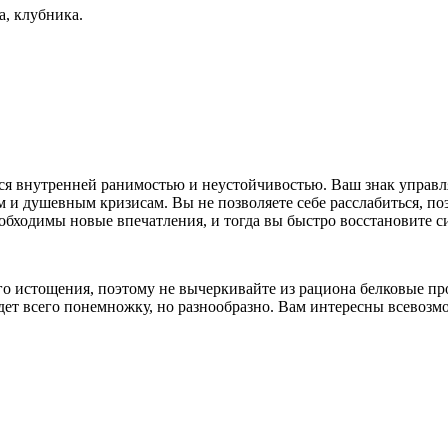
а, клубника.
.
тся внутренней ранимостью и неустойчивостью. Ваш знак управ
 и душевным кризисам. Вы не позволяете себе расслабиться, по
обходимы новые впечатления, и тогда вы быстро восстановите с
ого истощения, поэтому не вычеркивайте из рациона белковые пр
будет всего понемножку, но разнообразно. Вам интересны всевоз