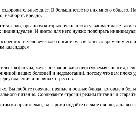
 оздоровительных диет. В большинстве из них много общего. На
, наоборот, вредно.
ются люди, организм которых очень плохо усваивает даже такие 
к индивидуален. И диеты для него нужно подбирать индивидуал
собенности человеческого организма связаны со временем его ро
им календарем.
летическая фигура, железное здоровье и неиссякаемая энергия, в
причиной ваших болезней и недомоганий, потому что вам плохо у
переутомления и нервных стрессов.
х. Вы любите горячие, пряные и острые блюда, которые в больш
ального питания. Соблюдайте строгий режим питания и старайте
 острыми пряностями, на гарнир подайте свежие овощи, а на десер