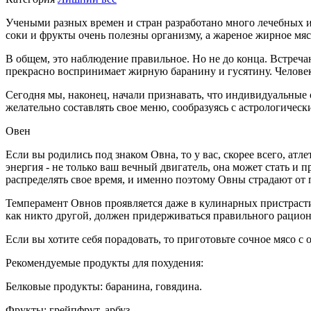
Учеными разных времен и стран разработано много лечебных и
соки и фрукты очень полезны организму, а жареное жирное мясо
В общем, это наблюдение правильное. Но не до конца. Встреча
прекрасно воспринимает жирную баранину и гусятину. Челове
Сегодня мы, наконец, начали признавать, что индивидуальные о
желательно составлять свое меню, сообразуясь с астрологическ
Овен
Если вы родились под знаком Овна, то у вас, скорее всего, ат
энергия - не только ваш вечный двигатель, она может стать и 
распределять свое время, и именно поэтому Овны страдают от 
Темперамент Овнов проявляется даже в кулинарных пристрастия
как никто другой, должен придерживаться правильного рацион
Если вы хотите себя порадовать, то приготовьте сочное мясо с
Рекомендуемые продукты для похудения:
Белковые продукты: баранина, говядина.
Фрукты: грейпфрут, арбуз.