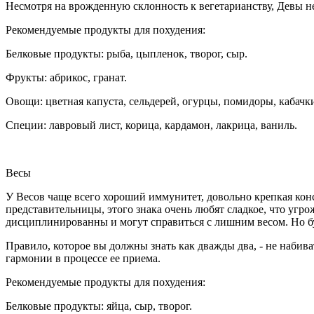
Несмотря на врожденную склонность к вегетарианству, Девы н
Рекомендуемые продукты для похудения:
Белковые продукты: рыба, цыпленок, творог, сыр.
Фрукты: абрикос, гранат.
Овощи: цветная капуста, сельдерей, огурцы, помидоры, кабачк
Специи: лавровый лист, корица, кардамон, лакрица, ваниль.
Весы
У Весов чаще всего хороший иммунитет, довольно крепкая конс
представительницы, этого знака очень любят сладкое, что угро
дисциплинированны и могут справиться с лишним весом. Но буд
Правило, которое вы должны знать как дважды два, - не набиват
гармонии в процессе ее приема.
Рекомендуемые продукты для похудения:
Белковые продукты: яйца, сыр, творог.