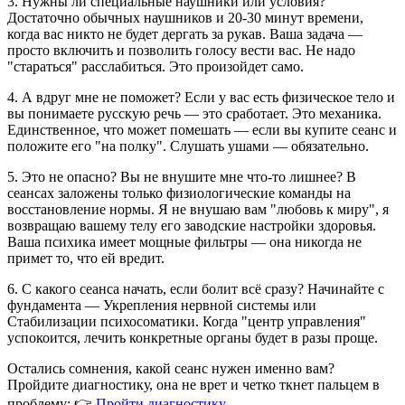
3. Нужны ли специальные наушники или условия?
Достаточно обычных наушников и 20-30 минут времени,
когда вас никто не будет дергать за рукав. Ваша задача —
просто включить и позволить голосу вести вас. Не надо
"стараться" расслабиться. Это произойдет само.
4. А вдруг мне не поможет? Если у вас есть физическое тело и
вы понимаете русскую речь — это сработает. Это механика.
Единственное, что может помешать — если вы купите сеанс и
положите его "на полку". Слушать ушами — обязательно.
5. Это не опасно? Вы не внушите мне что-то лишнее? В
сеансах заложены только физиологические команды на
восстановление нормы. Я не внушаю вам "любовь к миру", я
возвращаю вашему телу его заводские настройки здоровья.
Ваша психика имеет мощные фильтры — она никогда не
примет то, что ей вредит.
6. С какого сеанса начать, если болит всё сразу? Начинайте с
фундамента — Укрепления нервной системы или
Стабилизации психосоматики. Когда "центр управления"
успокоится, лечить конкретные органы будет в разы проще.
Остались сомнения, какой сеанс нужен именно вам?
Пройдите диагностику, она не врет и четко ткнет пальцем в
проблему: 👉
Пройти диагностику