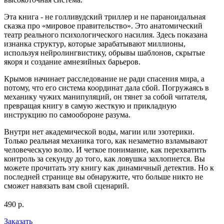
Эта книга - не голливудский триллер и не параноидальная
сказка про «мировое правительство». Это анатомический
театр реального психологического насилия. Здесь показана
изнанка структур, которые зарабатывают миллионы,
используя нейролингвистику, обрывы шаблонов, скрытые
якоря и создание амнезийных барьеров.
Крымов начинает расследование не ради спасения мира, а
потому, что его система координат дала сбой. Погружаясь в
механику чужих манипуляций, он тянет за собой читателя,
превращая книгу в самую жесткую и прикладную
инструкцию по самообороне разума.
Внутри нет академической воды, магии или эзотерики.
Только реальная механика того, как незаметно взламывают
человеческую волю. И четкое понимание, как перехватить
контроль за секунду до того, как ловушка захлопнется. Вы
можете прочитать эту книгу как динамичный детектив. Но к
последней странице вы обнаружите, что больше никто не
сможет навязать вам свой сценарий.
490 р.
Заказать