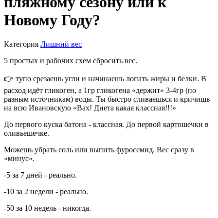
пляжному сезону или к
Новому Году?
Категория
Лишний вес
5 простых и рабочих схем сбросить вес.
👉 тупо срезаешь угли и начинаешь лопать жиры и белки. В
расход идёт гликоген, а 1гр гликогена «держит» 3-4гр (по
разным источникам) воды. Ты быстро сливаешься и кричишь
на всю Ивановскую «Вах! Диета какая классная!!!»
До первого куска батона - классная. До первой картошечки в
оливьешечке.
Можешь убрать соль или выпить фуросемид. Вес сразу в
«минус».
-5 за 7 дней - реально.
-10 за 2 недели - реально.
-50 за 10 недель - никогда.