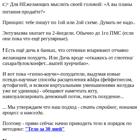
👉 Для НЕжелающих мыслить своей головой: «А вы планы
питания продаёте?»
Принцип: тебе пишут по 1ой или 2ой схеме. Думать не надо..
Энтузиазма хватает на 2-4недели. Обычно до 1го ПМС (если
они пока что ещё регулярные).
❗ Есть ещё дичь в банках, что сетевики впаривают отчаяно
желающим похудеть. Или Дичь вроде «откажись от глютена/
сахара/булок/конфет...выпей хуерчибао».
И вот пока «гипно-коучи»-похудатели, выдумая новые
псевдо-научные способы расщепления жЫра (фейфитнесом,
аутофагией, и всяким виртуальными уменьшениями желудка
уже не удивишь) - обещаяют намечтать яхту,
навизуализировать денежный поток, наесть похудение...
... Мы утверждаем что наш подход -
стать стройнее, понимая
процесс и навсегда
.
Поэтому - прямо сейчас начни приводить тело в порядок по
методике:
"Тело за 30 дней"